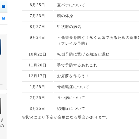
6月25日
夏バテについて
7月23日
頭の体操
8月27日
甲状腺の病気
9月24日
～低栄養を防ぐ！永く元気であるための食事
（フレイル予防）
10月22日
転倒予防に繋げる知識と運動
11月26日
手で予防するあれこれ
12月17日
お屠蘇を作ろう！
1月28日
骨粗鬆症について
2月25日
うつ病について
3月25日
認知症について
※状況により予定が変更になる場合があります。
住ま
療の